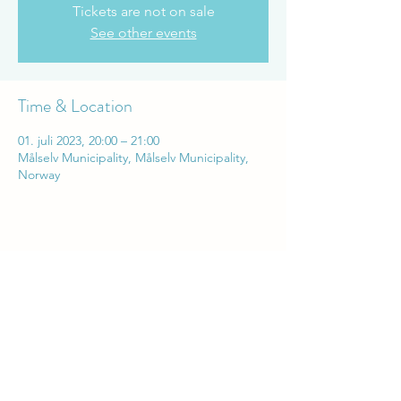
Tickets are not on sale
See other events
Time & Location
01. juli 2023, 20:00 – 21:00
Målselv Municipality, Målselv Municipality,
Norway
Share this event
mariadalejohannessen@gmail.com