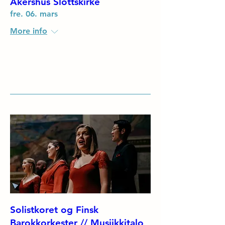
Akershus Slottskirke
fre. 06. mars
More info
Details
Solistkoret og Finsk
Barokkorkester // Musiikkitalo