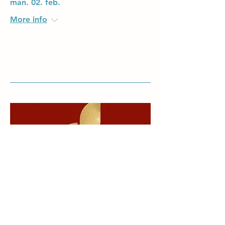
man. 02. feb.
More info
Details
Vinterbad og Opera
søn. 01. feb.