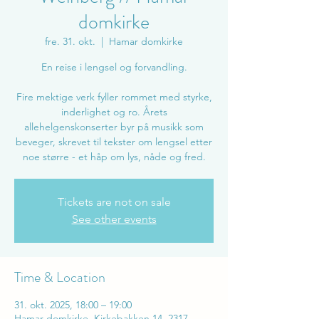
domkirke
fre. 31. okt.
  |  
Hamar domkirke
En reise i lengsel og forvandling.
Fire mektige verk fyller rommet med styrke,
inderlighet og ro. Årets
allehelgenskonserter byr på musikk som
beveger, skrevet til tekster om lengsel etter
noe større - et håp om lys, nåde og fred.
Tickets are not on sale
See other events
Time & Location
31. okt. 2025, 18:00 – 19:00
Hamar domkirke, Kirkebakken 14, 2317