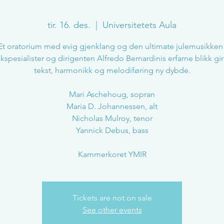
tir. 16. des.
  |  
Universitetets Aula
Et oratorium med evig gjenklang og den ultimate julemusikken
kspesialister og dirigenten Alfredo Bernardinis erfarne blikk gi
tekst, harmonikk og melodiføring ny dybde.
Mari Aschehoug, sopran
Maria D. Johannessen, alt
Nicholas Mulroy, tenor
Yannick Debus, bass
Kammerkoret YMIR
Tickets are not on sale
See other events