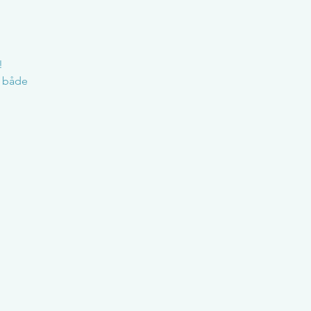
!
r både