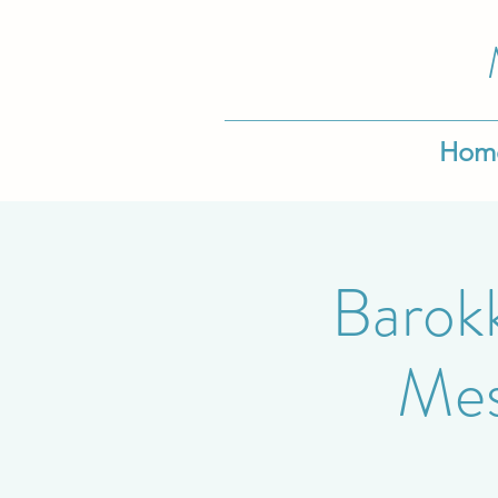
Hom
Barokk
Mess