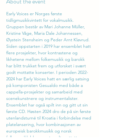
About the event
Early Voices er Norges første 
tidligmusikkvintett for vokalmusikk. 
Gruppen består av Mari Johanne Müller, 
Kristine Våge, Maria Dale Johannessen, 
Øystein Stensheim og Peder Arnt Kløvrud. 
Siden oppstarten i 2019 har ensemblet hatt 
flere prosjekter, hvor kontrastene og 
likhetene mellom folkemusikk og barokk 
har blitt trukket frem og utforsket i svært 
godt mottatte konserter. I perioden 2022-
2024 har Early Voices hatt en særlig satsing 
på komponisten Gesualdo med både a 
cappella-prosjekter og samarbeid med 
scenekunstnere og instrumentalister. 
Ensemblet har også spilt inn og gitt ut sin 
første CD. Høsten 2024 dro de på sin første 
utenlandsturné til Kroatia i forbindelse med 
platelansering, hvor kombinasjonen av 
europeisk barokkmusikk og norsk 
folkemusikk ble meget godt mottatt.