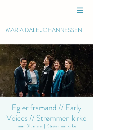
MARIA DALE
JOHANNESSEN
Eg er framand // Early
Voices // Strømmen kirke
man. 31. mars
  |  
Strømmen kirke