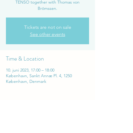
TENSO together with Thomas von
Brömssen.
Tickets are not on sale
See other events
Time & Location
10. juni 2023, 17:00 – 18:00
København, Sankt Annæ Pl. 4, 1250
København, Denmark
Share this event