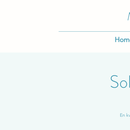
Hom
So
En kv