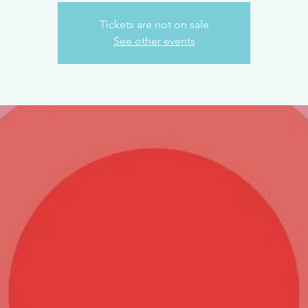
Tickets are not on sale
See other events