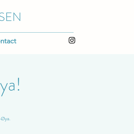
SEN
ntact
ya!
i-Øya.